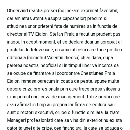
Observind reactia presei (noi ne-am exprimat favorabil,
dar am atras atentia asupra capcanelor) precum si
atitudinea unor prieteni fata de numirea sa in functia de
director al TV Etalon, Stefan Prala a facut un prudent pas
inapoi. In acest moment, el se declara doar un apropiat al
postului de televiziune, un amic al celui care face politica
editoriala (ministrul Valentin Iliescu) chiar daca, dupa
parerea noastra, neoficial si in timpul liber va incerca sa
se ocupe de finantare si coordonare.Chestiunea Prala
Etalon, ramasa oarecum in coada de peste, spune multe
despre criza profesionala prin care trece presa vilceana
si, in primul rind, criza de management. Toti ziaristii care
s-au afirmat in timp au propria lor firma de editura sau
sunt directori executivi, ori pe o functie similara, la ziare.
Manageri profesionisti care sa vina din exterior nu exista
datorita unei alte crize, cea financiara, la care se adauga o