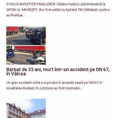
O NOUĂ INVESTIȚIE FINALIZATĂ: Clădire medico-administrativă la
SPITALUL MIHĂEȘTI! ​ Am fost astăzi la Spitalul TBC Mihăești, unde s-
au finalizat…
Bărbat de 33 ani, mort într-un accident pe DN 67,
în Vâlcea
Un grav accident rutier s-a produs în această seară pe DN 67, în
localitatea Budești. În coliziune au fost implicate…