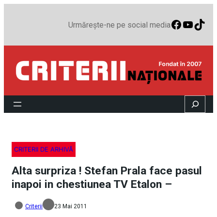
Faceboo
YouTu
TikT
Urmărește-ne pe social media
Search
CRITERII DE ARHIVĂ
Alta surpriza ! Stefan Prala face pasul
inapoi in chestiunea TV Etalon –
Criterii
23 Mai 2011