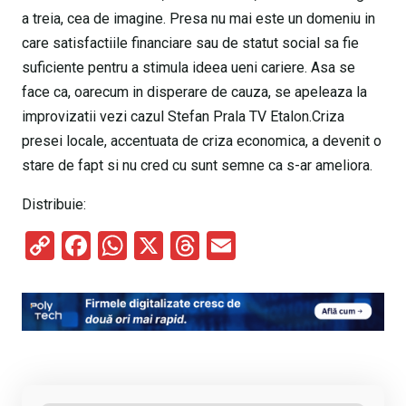
a treia, cea de imagine. Presa nu mai este un domeniu in
care satisfactiile financiare sau de statut social sa fie
suficiente pentru a stimula ideea ueni cariere. Asa se
face ca, oarecum in disperare de cauza, se apeleaza la
improvizatii vezi cazul Stefan Prala TV Etalon.Criza
presei locale, accentuata de criza economica, a devenit o
stare de fapt si nu cred cu sunt semne ca s-ar ameliora.
Distribuie:
C
F
W
X
T
E
o
a
h
hr
m
py
ce
at
e
ail
Li
b
s
a
n
o
A
d
k
o
p
s