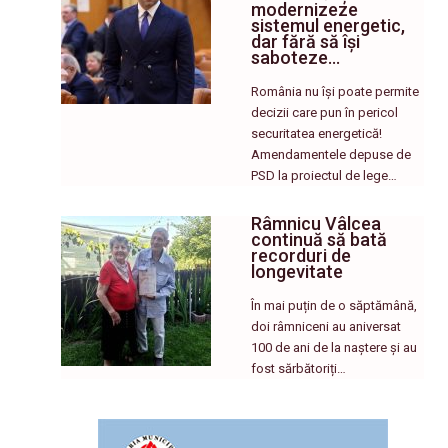
modernizeze
sistemul energetic,
dar fără să își
saboteze…
România nu își poate permite
decizii care pun în pericol
securitatea energetică!
Amendamentele depuse de
PSD la proiectul de lege…
Râmnicu Vâlcea
continuă să bată
recorduri de
longevitate
În mai puțin de o săptămână,
doi râmniceni au aniversat
100 de ani de la naștere și au
fost sărbătoriți…