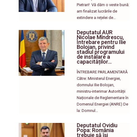
Pietrari! ​ Vă dăm o veste bună:
am finalizat lucrările de
extindere a rețelei de…
Deputatul AUR
Nicolae Mîndrescu,
Întrebare pentru Ilie
Bolojan, privind
stadiul programului
de instalare a
capacităților…
ÎNTREBARE PARLAMENTARĂ
Către: Ministerul Energiei,
domnului Ilie Bolojan,
ministru-interimar Autorității
Naționale de Reglementare în
Domeniul Energiei (ANRE) De
la: Domnul…
Deputatul Ovidiu
Popa: România
trebuie să își