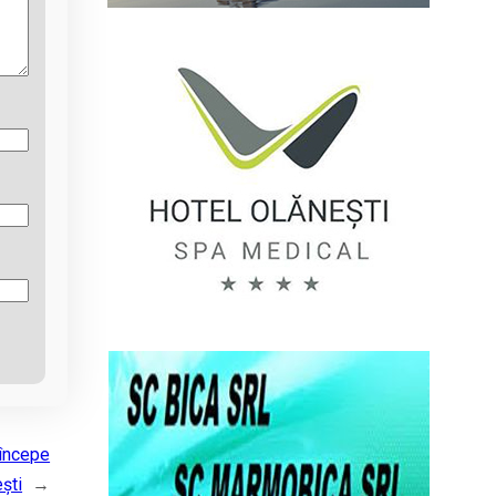
 începe
ești
→