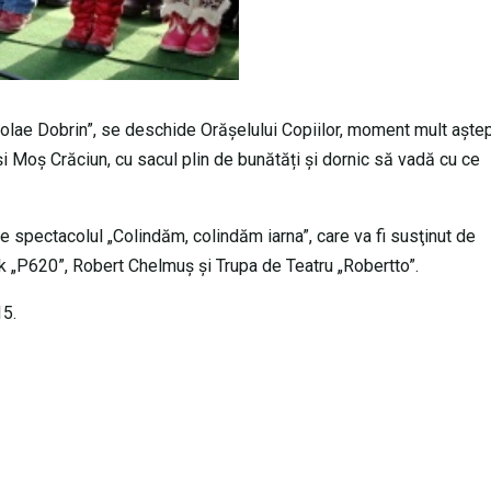
icolae Dobrin”, se deschide Orăşelului Copiilor, moment mult aște
o și Moș Crăciun, cu sacul plin de bunătăți și dornic să vadă cu ce
e spectacolul „Colindăm, colindăm iarna”, care va fi susţinut de
k „P620”, Robert Chelmuş şi Trupa de Teatru „Robertto”.
15.