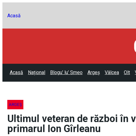
Acasă
Acasă
Național
Blogu’ lu’ Smeo
Argeș
Vâlcea
Olt
ARGEȘ
Ultimul veteran de război în v
primarul Ion Gîrleanu