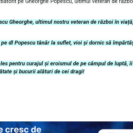
ărbătorit pe Gheorghe Popescu, ultimul veteran de război
scu Gheorghe, ultimul nostru veteran de război în viață
 pe dl Popescu tânăr la suflet, vioi și dornic să împărt
les pentru curajul și eroismul de pe câmpul de luptă, îi
te și bucurii alături de cei dragi!