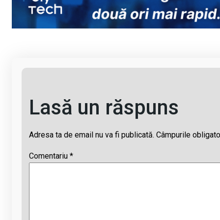
Li
b
s
a
n
o
A
d
k
o
p
s
k
p
Lasă un răspuns
Adresa ta de email nu va fi publicată.
Câmpurile obligato
Comentariu
*