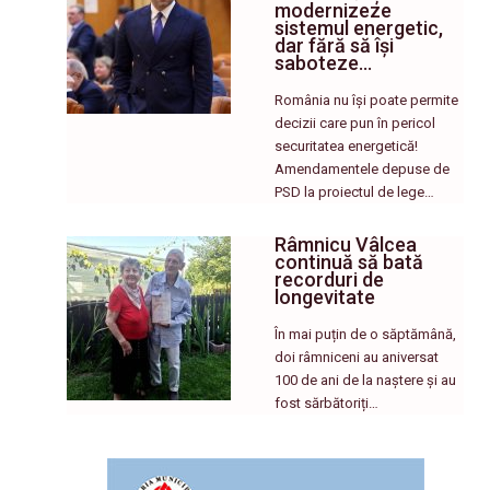
modernizeze
sistemul energetic,
dar fără să își
saboteze…
România nu își poate permite
decizii care pun în pericol
securitatea energetică!
Amendamentele depuse de
PSD la proiectul de lege…
Râmnicu Vâlcea
continuă să bată
recorduri de
longevitate
În mai puțin de o săptămână,
doi râmniceni au aniversat
100 de ani de la naștere și au
fost sărbătoriți…