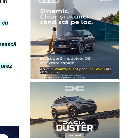
 în
, cu
ășească
 urez