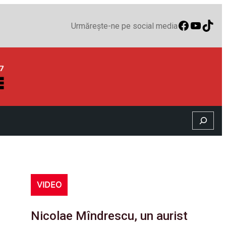
Faceboo
YouTu
TikT
Urmărește-ne pe social media
Search
VIDEO
Nicolae Mîndrescu, un aurist