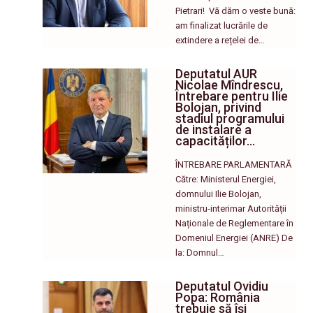
Pietrari! ​ Vă dăm o veste bună:
am finalizat lucrările de
extindere a rețelei de…
Deputatul AUR
Nicolae Mîndrescu,
Întrebare pentru Ilie
Bolojan, privind
stadiul programului
de instalare a
capacităților…
ÎNTREBARE PARLAMENTARĂ
Către: Ministerul Energiei,
domnului Ilie Bolojan,
ministru-interimar Autorității
Naționale de Reglementare în
Domeniul Energiei (ANRE) De
la: Domnul…
Deputatul Ovidiu
Popa: România
trebuie să își