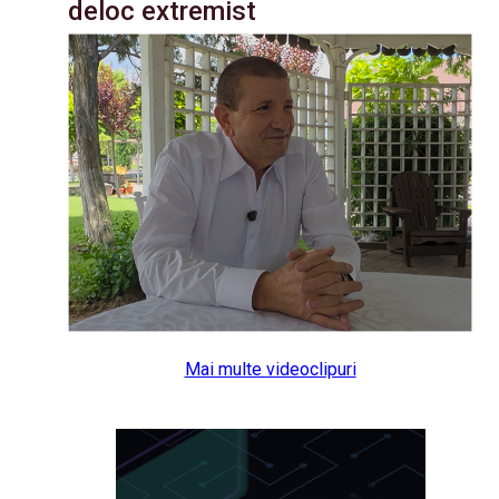
deloc extremist
Mai multe videoclipuri