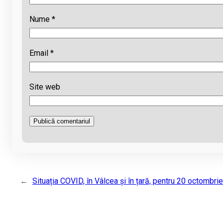
Nume
*
Email
*
Site web
←
Situația COVID, în Vâlcea și în țară, pentru 20 octombrie