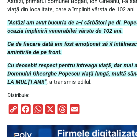
Astăzi, primarul comunei Bogați, Ion Gîrleanu, l-a s
viață din localitate, care a împlinit vârsta de 102 ani.
”Astăzi am avut bucuria de a-l sărbători pe dl. Pope
ocazia împlinirii venerabilei vârste de 102 ani.
Ca de fiecare dată am fost emoționat să îl întâlnesc
amintirile de pe front.
Cu deosebit respect pentru întreaga viață, dar mai a
Domnului Gheorghe Popescu viață lungă, multă sănăta
LA MULȚI ANI!”
, a transmis edilul.
Distribuie:
C
F
W
X
T
E
o
a
h
hr
m
py
ce
at
e
ail