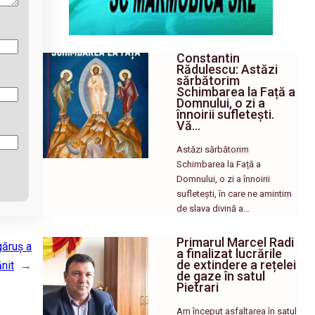
Constantin
Rădulescu: Astăzi
sărbătorim
Schimbarea la Față a
Domnului, o zi a
înnoirii sufletești.
Vă…
Astăzi sărbătorim
Schimbarea la Față a
Domnului, o zi a înnoirii
sufletești, în care ne amintim
de slava divină a…
Primarul Marcel Radi
găruș a
a finalizat lucrările
de extindere a rețelei
ănit
→
de gaze în satul
Pietrari
Am început asfaltarea în satul