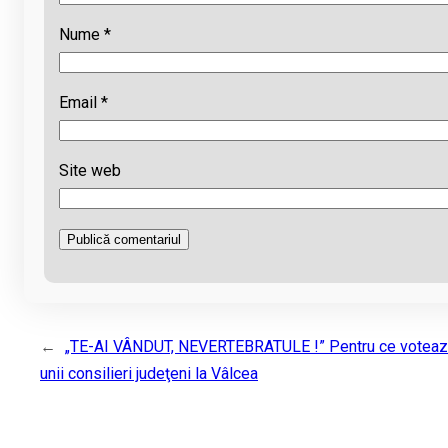
Nume
*
Email
*
Site web
←
„TE-AI VÂNDUT, NEVERTEBRATULE !” Pentru ce votea
unii consilieri judeţeni la Vâlcea