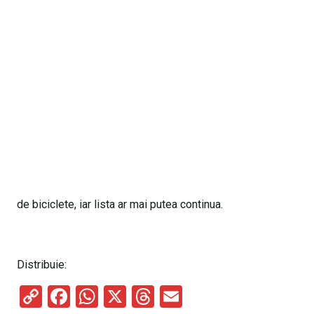
de biciclete, iar lista ar mai putea continua.
Distribuie:
C
F
W
X
T
E