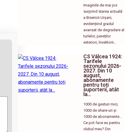
Imaginile de mai jos
surprind starea actuală
a Bisericii Urșani,
evidențiind gradul
avansat de degradare al
turlelor, pereților
exteriori, învelitorii…
CS Vâlcea 1924:
Tarifele
sezonului 2026-
2027. Din 10
august,
abonamente
pentru toți
suporterii, atât
la…
1000 de gesturi mici,
1000 de share-uri și
1000 de abonamente…
Ce pot face eu pentru
clubul meu? Din