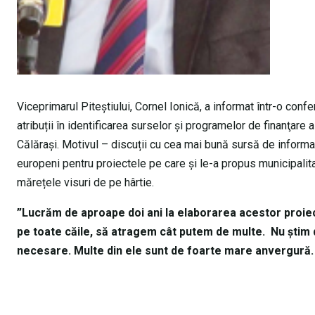
Viceprimarul Piteștiului, Cornel Ionică, a informat într-o confer
atribuții în identificarea surselor şi programelor de finanţare
Călărași. Motivul – discuții cu cea mai bună sursă de informaț
europeni pentru proiectele pe care și le-a propus municipalitat
mărețele visuri de pe hârtie.
”Lucrăm de aproape doi ani la elaborarea acestor proiec
pe toate căile, să atragem cât putem de multe. Nu știm d
necesare. Multe din ele sunt de foarte mare anvergură. N