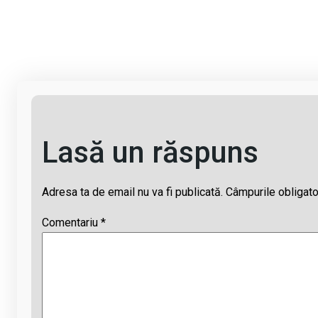
o
a
h
hr
m
py
ce
at
e
ail
Li
b
s
a
n
o
A
d
k
o
p
s
k
p
Lasă un răspuns
Adresa ta de email nu va fi publicată.
Câmpurile obligato
Comentariu
*