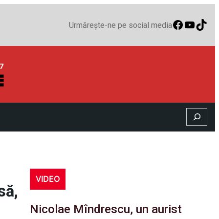
Faceboo
YouTu
TikT
Urmărește-ne pe social media
Search
VIDEO
să,
Nicolae Mîndrescu, un aurist