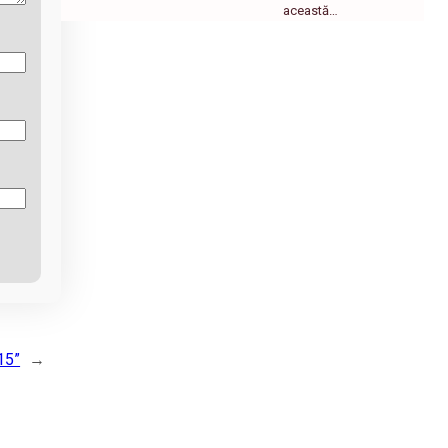
această…
015”
→