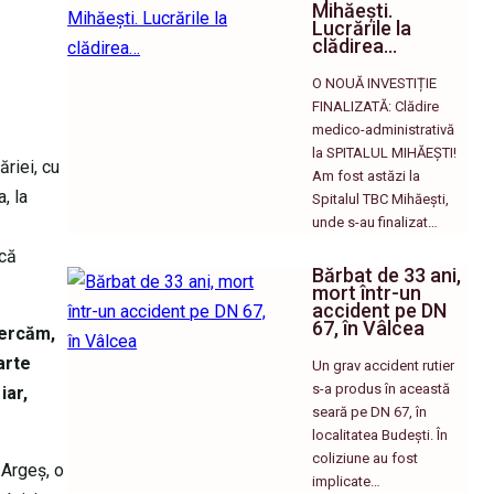
Mihăești.
Lucrările la
clădirea…
O NOUĂ INVESTIȚIE
FINALIZATĂ: Clădire
medico-administrativă
la SPITALUL MIHĂEȘTI! ​
ăriei, cu
Am fost astăzi la
, la
Spitalul TBC Mihăești,
unde s-au finalizat…
ică
Bărbat de 33 ani,
mort într-un
accident pe DN
67, în Vâlcea
cercăm,
arte
Un grav accident rutier
s-a produs în această
iar,
seară pe DN 67, în
localitatea Budești. În
coliziune au fost
 Argeș, o
implicate…