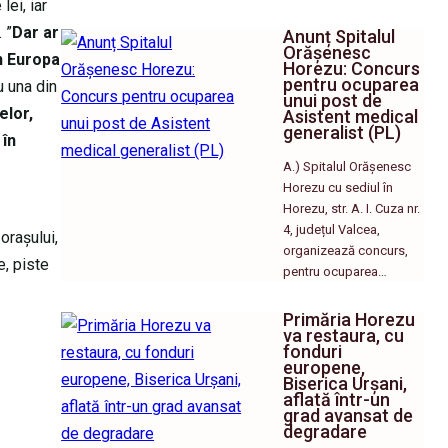
ei, iar
 ”
Dar ar
Anunț Spitalul
Orășenesc
n Europa
Horezu: Concurs
pentru ocuparea
u una din
unui post de
elor,
Asistent medical
generalist (PL)
 în
A.) Spitalul Orășenesc
Horezu cu sediul în
Horezu, str. A. I. Cuza nr.
4, județul Valcea,
orașului,
organizează concurs,
e, piste
pentru ocuparea…
Primăria Horezu
va restaura, cu
fonduri
europene,
Biserica Urșani,
aflată într-un
grad avansat de
degradare