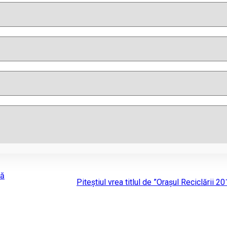
ză
Piteştiul vrea titlul de ”Orașul Reciclării 2