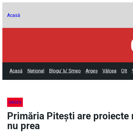
Acasă
Acasă
Național
Blogu’ lu’ Smeo
Argeș
Vâlcea
Olt
ARGEȘ
Primăria Pitești are proiecte
nu prea