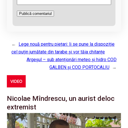
←
Lege nouă pentru piețari: li se pune la dispoziție
cel puțin jumătate din tarabe și vor tăia chitanțe
Argeșul – sub atenționări meteo și hidro COD
GALBEN și COD PORTOCALIU
→
VIDEO
Nicolae Mîndrescu, un aurist deloc
extremist