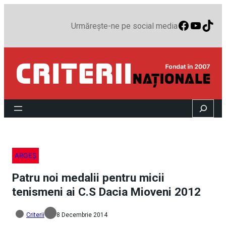
Faceboo
YouTu
TikT
Urmărește-ne pe social media
Search
ARGEȘ
Patru noi medalii pentru micii
tenismeni ai C.S Dacia Mioveni 2012
Criterii
8 Decembrie 2014