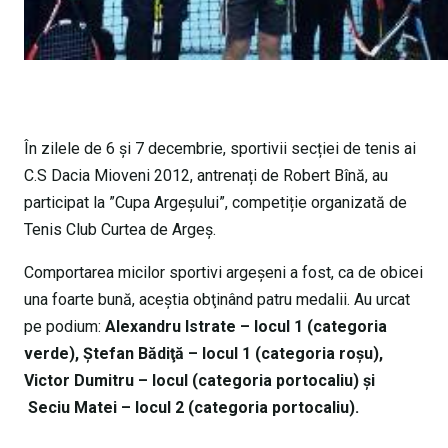
În zilele de 6 și 7 decembrie, sportivii secției de tenis ai
C.S Dacia Mioveni 2012, antrenați de Robert Bînă, au
participat la ”Cupa Argeșului”, competiție organizată de
Tenis Club Curtea de Argeş.
Comportarea micilor sportivi argeşeni a fost, ca de obicei
una foarte bună, aceştia obţinând patru medalii. Au urcat
pe podium:
Alexandru Istrate – locul 1 (categoria
verde), Ştefan Bădiţă – locul 1 (categoria roşu),
Victor Dumitru – locul (categoria portocaliu) şi
Seciu Matei – locul 2 (categoria portocaliu).