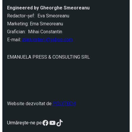
Engineered by Gheorghe Smeoreanu
Redactor-şef: Eva Smeoreanu
Marketing: Ema Smeoreanu
Grafician: Mihai Constantin
E-mail:
ziarulcriterii@yahoo.com
EMANUELA PRESS & CONSULTING SRL
Website dezvoltat de
POLYTECH
Facebook
YouTube
TikTok
Urmărește-ne pe