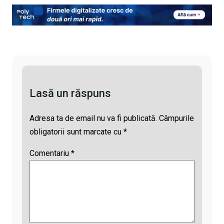
py
ce
at
e
ail
Li
b
s
a
n
o
A
d
k
o
p
s
k
p
Lasă un răspuns
Adresa ta de email nu va fi publicată.
Câmpurile
obligatorii sunt marcate cu
*
Comentariu
*