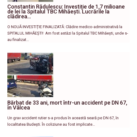
Constantin Rădulescu: Investiție de 1,7 milioane
de lei la Spitalul TBC Mihăești. Lucrările la
clădirea…
O NOUĂ INVESTIȚIE FINALIZATĂ: Clădire medico-administrativă la
SPITALUL MIHĂEȘTI! ​ Am fost astăzi la Spitalul TBC Mihăești, unde s-
au finalizat…
Bărbat de 33 ani, mort într-un accident pe DN 67,
în Vâlcea
Un grav accident rutier s-a produs în această seară pe DN 67, în
localitatea Budești. În coliziune au fost implicate…