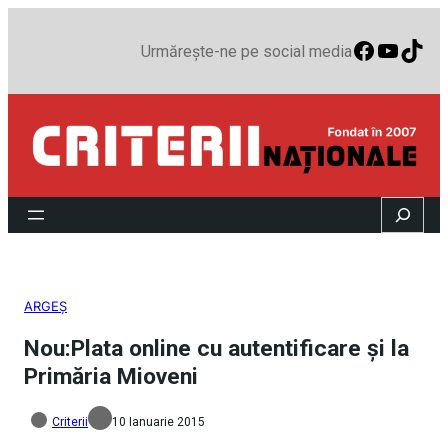
Faceboo
YouTu
TikT
Urmărește-ne pe social media
Search
ARGEȘ
Nou:Plata online cu autentificare şi la
Primăria Mioveni
Criterii
10 Ianuarie 2015