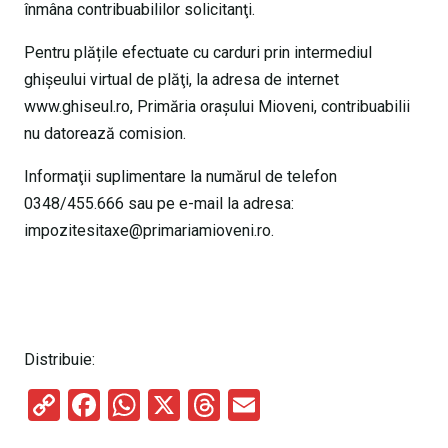
înmâna contribuabililor solicitanţi.
Pentru plățile efectuate cu carduri prin intermediul
ghișeului virtual de plăţi, la adresa de internet
www.ghiseul.ro, Primăria oraşului Mioveni, contribuabilii
nu datorează comision.
Informaţii suplimentare la numărul de telefon
0348/455.666 sau pe e-mail la adresa:
impozitesitaxe@primariamioveni.ro.
Distribuie:
C
F
W
X
T
E
o
a
h
hr
m