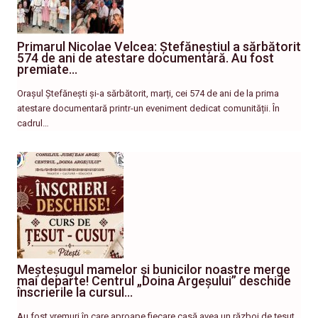
Primarul Nicolae Velcea: Ștefăneștiul a sărbătorit
574 de ani de atestare documentară. Au fost
premiate…
Orașul Ștefănești și-a sărbătorit, marți, cei 574 de ani de la prima
atestare documentară printr-un eveniment dedicat comunității. În
cadrul…
Meșteșugul mamelor și bunicilor noastre merge
mai departe! Centrul „Doina Argeșului” deschide
înscrierile la cursul…
Au fost vremuri în care aproape fiecare casă avea un război de țesut,