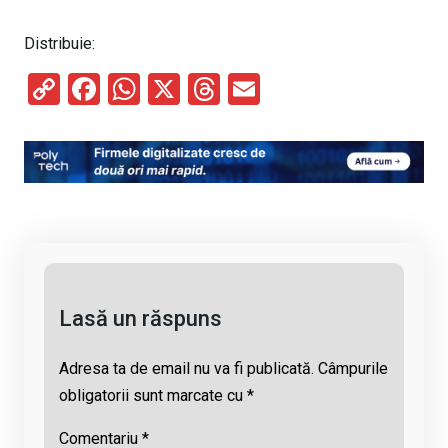
Distribuie:
C
F
W
X
T
E
o
a
h
hr
m
py
ce
at
e
ail
Li
b
s
a
n
o
A
d
k
o
p
s
k
p
Lasă un răspuns
Adresa ta de email nu va fi publicată.
Câmpurile
obligatorii sunt marcate cu
*
Comentariu
*