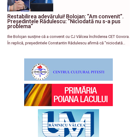
Restabilirea adevărului! Bolojan: ”Am convenit”.
Președintele Rădulescu: ”Niciodată nu s-a pus
problema”
Ilie Bolojan susține că a convenit cu CJ Vâlcea închiderea CET Govora.
În replică, președintele Constantin Rădulescu afirmă că ”niciodată…