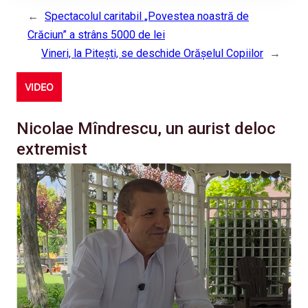
←
Spectacolul caritabil „Povestea noastră de
Crăciun” a strâns 5000 de lei
Vineri, la Pitești, se deschide Orășelul Copiilor
→
VIDEO
Nicolae Mîndrescu, un aurist deloc
extremist