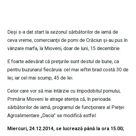
Deși s-a dat start la sezonul sărbătorilor de iarnă de
ceva vreme, comercianţii de pomi de Crăciun şi-au pus în
vânzare marfa, la Mioveni, doar de luni, 15 decembrie.
E foarte adevărat că preţurile sunt destul de bune, ca
pentru buzunarul fiecăruia: cel mai ieftin brad costă 30 de
lei, iar cel mai scump, 45 de lei.
Celor care vor să mai întârzie cu împodobitul pomului,
Primăria Mioveni le atrage atenția că, în perioada
sărbătorilor de iarnă, programul de funcţionare al Pieţei
Agroalimentare „Dacia” se modifică astfel:
Miercuri, 24.12.2014, se lucrează până la ora 15.00;