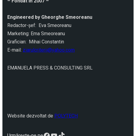
– Fondat în 2007 –
Engineered by Gheorghe Smeoreanu
Redactor-şef: Eva Smeoreanu
Marketing: Ema Smeoreanu
Grafician: Mihai Constantin
E-mail:
ziarulcriterii@yahoo.com
EMANUELA PRESS & CONSULTING SRL
Website dezvoltat de
POLYTECH
Facebook
YouTube
TikTok
Urmărește-ne pe