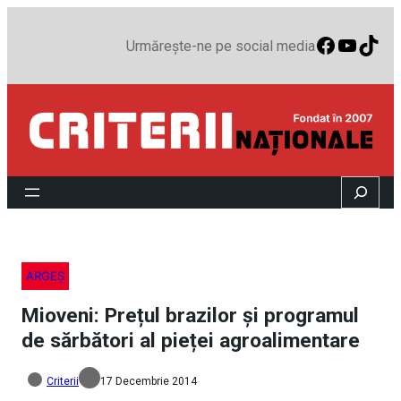
Faceboo
YouTu
TikT
Urmărește-ne pe social media
Search
ARGEȘ
Mioveni: Prețul brazilor și programul
de sărbători al pieței agroalimentare
Criterii
17 Decembrie 2014