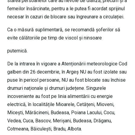
starea persoanelor care au nevoie de dializă, precum și a
femeilor însărcinate, pentru a le putea fi acordat sprijinul
necesar în cazuri de blocare sau îngreunare a circulației.
Ca o măsură suplimentară, se recomandă șoferilor să
evite călătoriile pe timp de viscol şi ninsoare
puternică.
De la intrarea în vigoare a Atenționării meteorologice Cod
galben din 26 decembrie, în Argeș NU au fost izolate sau
puse în pericol persoane, NU au fost blocate sau închise
drumuri naționale și drumuri județene. Singurele
incoveniente au fost pe linia alimentării cu energie
electrică, în localitățile Mioarele, Cetățeni, Mioveni,
Micești, Mărăcineni, Budeasa, Poiana Lacului, Cocu,
Vedea, Cuca, Bascov, Merișani, Budeasa, Drăganu,
Cotmeana, Băiculești, Bradu, Albota.