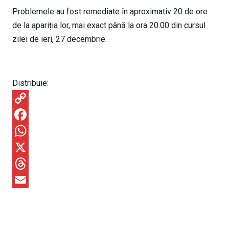
Problemele au fost remediate în aproximativ 20 de ore
de la apariția lor, mai exact până la ora 20.00 din cursul
zilei de ieri, 27 decembrie.
Distribuie:
C
o
F
p
a
W
y
c
h
X
L
e
a
T
i
b
t
h
E
n
o
s
r
m
k
o
A
e
a