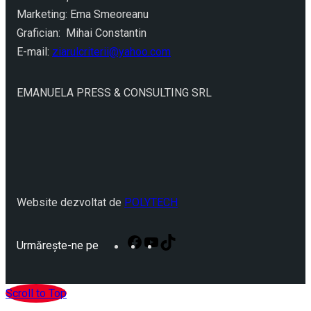
Marketing: Ema Smeoreanu
Grafician: Mihai Constantin
E-mail:
ziarulcriterii@yahoo.com
EMANUELA PRESS & CONSULTING SRL
Website dezvoltat de
POLYTECH
Facebook
YouTube
TikTok
Urmărește-ne pe
Scroll to Top