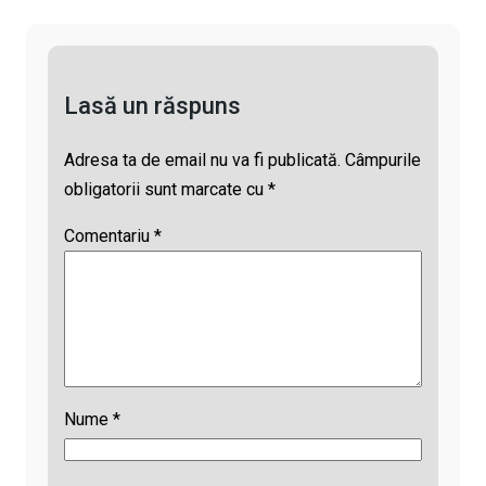
k
p
a
i
p
d
l
Lasă un răspuns
s
Adresa ta de email nu va fi publicată.
Câmpurile
obligatorii sunt marcate cu
*
Comentariu
*
Nume
*