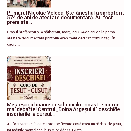
Primarul Nicolae Velcea: Ștefăneștiul a sărbătorit
574 de ani de atestare documentară. Au fost
premiate…
Orașul Ștefănești și-a sărbătorit, marți, cei 574 de ani de la prima
atestare documentară printr-un eveniment dedicat comunității. În
cadrul…
Meșteșugul mamelor și bunicilor noastre merge
mai departe! Centrul „Doina Argeșului” deschide
înscrierile la cursul…
Au fost vremuri în care aproape fiecare casă avea un război de țesut,
iar mâinile mamelor și bunicilor dădeau viață…