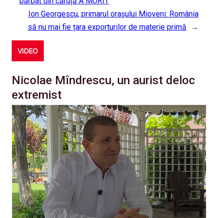
bărbat din căruță A MURIT
Ion Georgescu, primarul orașului Mioveni: România
să nu mai fie țara exporturilor de materie primă
→
VIDEO
Nicolae Mîndrescu, un aurist deloc
extremist