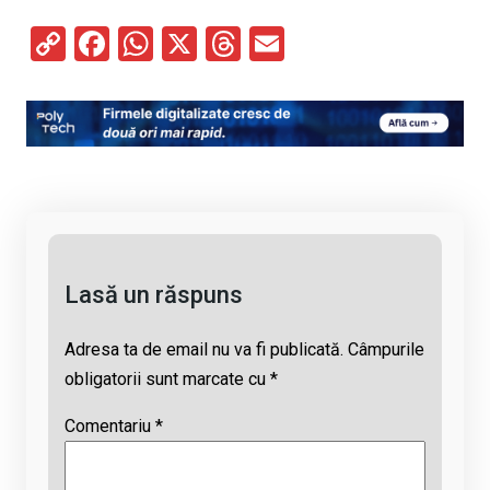
C
F
W
X
T
E
o
a
h
hr
m
py
ce
at
e
ail
Li
b
s
a
n
o
A
d
k
o
p
s
k
p
Lasă un răspuns
Adresa ta de email nu va fi publicată.
Câmpurile
obligatorii sunt marcate cu
*
Comentariu
*