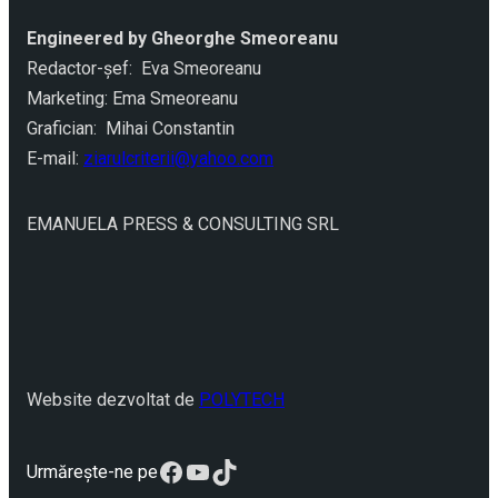
Engineered by Gheorghe Smeoreanu
Redactor-şef: Eva Smeoreanu
Marketing: Ema Smeoreanu
Grafician: Mihai Constantin
E-mail:
ziarulcriterii@yahoo.com
EMANUELA PRESS & CONSULTING SRL
Website dezvoltat de
POLYTECH
Facebook
YouTube
TikTok
Urmărește-ne pe