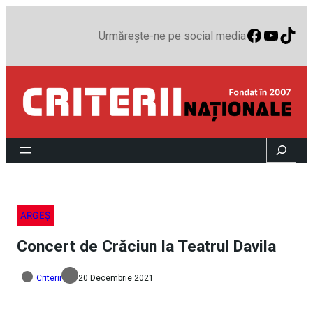
Faceboo
YouTu
TikT
Urmărește-ne pe social media
Search
ARGEȘ
Concert de Crăciun la Teatrul Davila
Criterii
20 Decembrie 2021