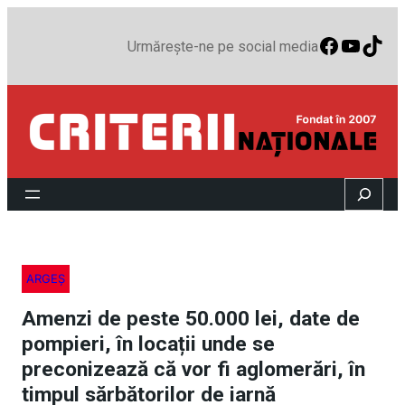
Faceboo
YouTu
TikT
Urmărește-ne pe social media
Search
ARGEȘ
Amenzi de peste 50.000 lei, date de
pompieri, în locații unde se
preconizează că vor fi aglomerări, în
timpul sărbătorilor de iarnă