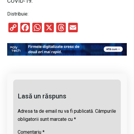
COVID-19.
Distribuie:
C
F
W
X
T
E
o
a
h
hr
m
py
ce
at
e
ail
Li
b
s
a
n
o
A
d
k
o
p
s
k
p
Lasă un răspuns
Adresa ta de email nu va fi publicată.
Câmpurile
obligatorii sunt marcate cu
*
Comentariu
*